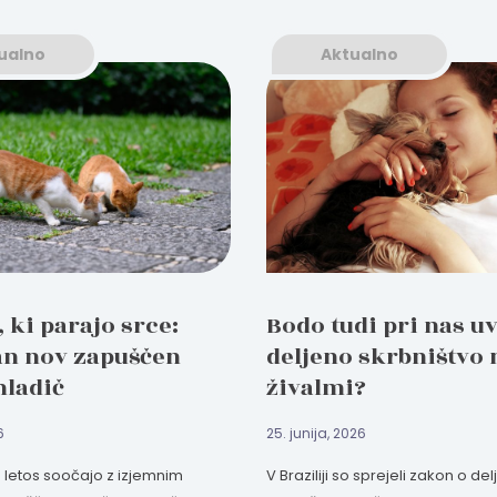
ualno
Aktualno
, ki parajo srce:
Bodo tudi pri nas uv
an nov zapuščen
deljeno skrbništvo 
mladič
živalmi?
6
25. junija, 2026
e letos soočajo z izjemnim
V Braziliji so sprejeli zakon o d