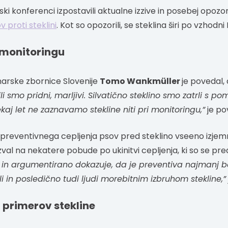
ki konferenci izpostavili aktualne izzive in posebej opozo
v proti steklini
. Kot so opozorili, se steklina širi po vzhodni 
i monitoringu
narske zbornice Slovenije
Tomo Wankmüller
je povedal, 
ili smo pridni, marljivi. Silvatično steklino smo zatrli s p
ekaj let ne zaznavamo stekline niti pri monitoringu,”
je po
 preventivnega cepljenja psov pred steklino vseeno izje
zval na nekatere pobude po ukinitvi cepljenja, ki so se pre
a in argumentirano dokazuje, da je preventiva najmanj b
li in posledično tudi ljudi morebitnim izbruhom stekline,”
t primerov stekline