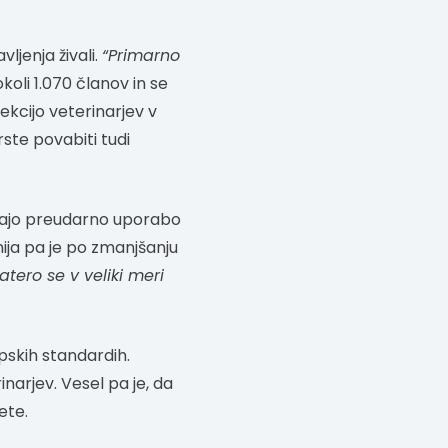
ljenja živali.
“Primarno
okoli 1.070 članov in se
sekcijo veterinarjev v
vrste povabiti tudi
rajo preudarno uporabo
nija pa je po zmanjšanju
atero se v veliki meri
opskih standardih.
inarjev. Vesel pa je, da
ete.