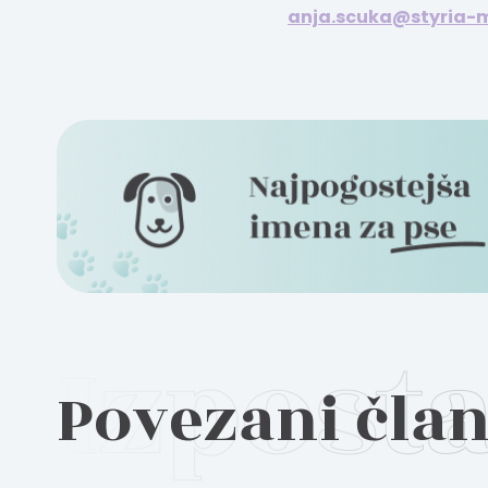
anja.scuka@styria-m
Povezani čla