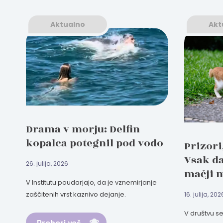
Aktualno
Akt
Drama v morju: Delfin
kopalca potegnil pod vodo
Prizori
Vsak d
26. julija, 2026
mačji 
V Institutu poudarjajo, da je vznemirjanje
zaščitenih vrst kaznivo dejanje.
16. julija, 202
V društvu s
Preberi več