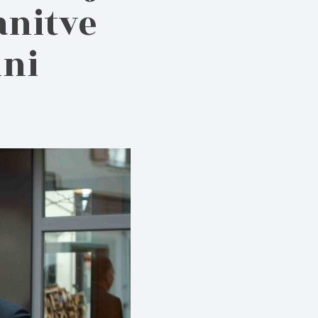
anitve
ini