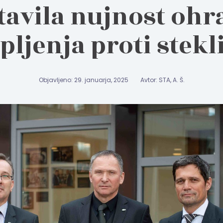
tavila nujnost ohr
pljenja proti stekl
Objavljeno: 29. januarja, 2025
Avtor: STA, A. Š.