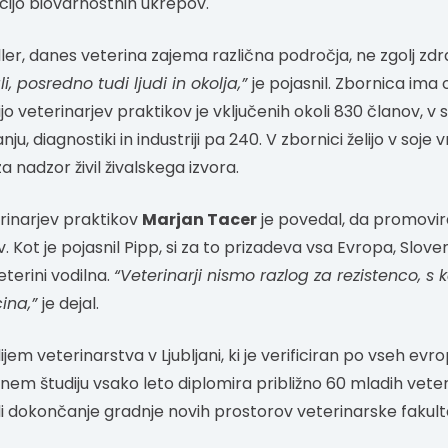
cijo biovarnostnih ukrepov.
er, danes veterina zajema različna področja, ne zgolj zdrav
i, posredno tudi ljudi in okolja,”
je pojasnil. Zbornica ima 
cijo veterinarjev praktikov je vključenih okoli 830 članov, v 
ju, diagnostiki in industriji pa 240. V zbornici želijo v soje 
a nadzor živil živalskega izvora.
rinarjev praktikov
Marjan Tacer
je povedal, da promovi
 Kot je pojasnil Pipp, si za to prizadeva vsa Evropa, Slove
terini vodilna.
“Veterinarji nismo razlog za rezistenco, s k
ina,”
je dejal.
ijem veterinarstva v Ljubljani, ki je verificiran po vseh evr
etnem študiju vsako leto diplomira približno 60 mladih veter
i dokončanje gradnje novih prostorov veterinarske fakult