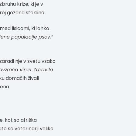
bruhu krize, ki je v
rej gozdna steklina.
ed lisicami, ki lahko
ljene populacije psov,”
zaradi nje v svetu vsako
ovzroča virus. Zdravila
ku domačih živali
mena.
je, kot so afriška
to se veterinarji veliko