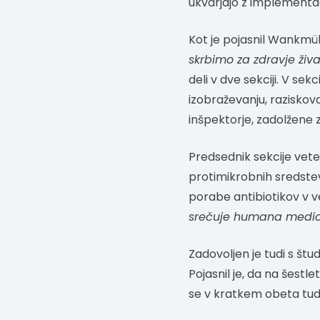
ukvarjajo z implementa
Kot je pojasnil Wankmüll
skrbimo za zdravje žival
deli v dve sekciji. V sek
izobraževanju, raziskovan
inšpektorje, zadolžene z
Predsednik sekcije vete
protimikrobnih sredstev.
porabe antibiotikov v ve
srečuje humana medic
Zadovoljen je tudi s štud
Pojasnil je, da na šestl
se v kratkem obeta tud