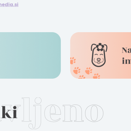
edia.si
nki