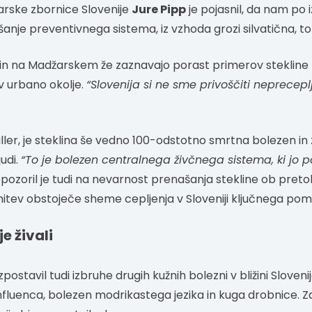
rske zbornice Slovenije
Jure Pipp
je pojasnil, da nam po iz
šanje preventivnega sistema, iz vzhoda grozi silvatična, to
 in na Madžarskem že zaznavajo porast primerov stekline m
 v urbano okolje.
“Slovenija si ne sme privoščiti neprecep
ler, je steklina še vedno 100-odstotno smrtna bolezen in 
judi.
“To je bolezen centralnega živčnega sistema, ki jo p
 Opozoril je tudi na nevarnost prenašanja stekline ob preto
anitev obstoječe sheme cepljenja v Sloveniji ključnega po
e živali
izpostavil tudi izbruhe drugih kužnih bolezni v bližini Sloveni
nfluenca, bolezen modrikastega jezika in kuga drobnice. Za