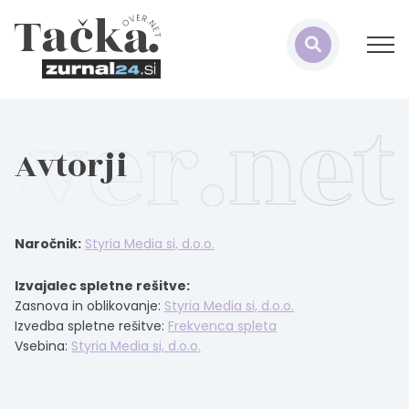
Avtorji
Naročnik:
Styria Media si, d.o.o.
Izvajalec spletne rešitve:
Zasnova in oblikovanje:
Styria Media si, d.o.o.
Izvedba spletne rešitve:
Frekvenca spleta
Vsebina:
Styria Media si, d.o.o.