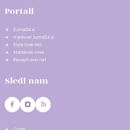
Portali
Žurnal24.si
medover.zurnal24.si
Style.Over.Net
Starševski čvek
Recepti.over.net
Sledi nam
O nas