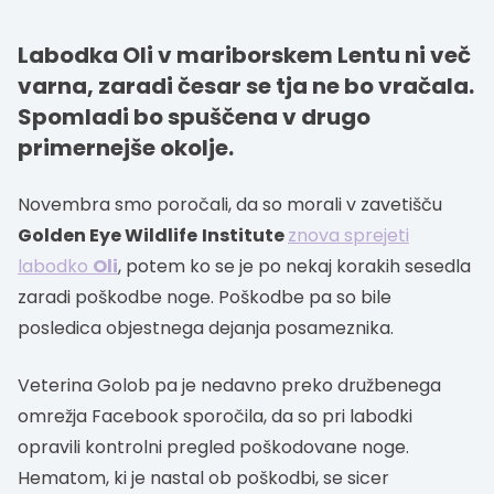
Labodka Oli v mariborskem Lentu ni več
varna, zaradi česar se tja ne bo vračala.
Spomladi bo spuščena v drugo
primernejše okolje.
Novembra smo poročali, da so morali v zavetišču
Golden Eye Wildlife
Institute
znova sprejeti
labodko
Oli
, potem ko se je po nekaj korakih sesedla
zaradi poškodbe noge. Poškodbe pa so bile
posledica objestnega dejanja posameznika.
Veterina Golob pa je nedavno preko družbenega
omrežja Facebook sporočila, da so pri labodki
opravili kontrolni pregled poškodovane noge.
Hematom, ki je nastal ob poškodbi, se sicer