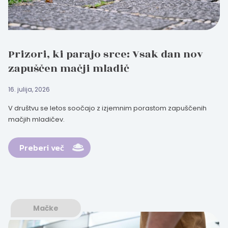
Prizori, ki parajo srce: Vsak dan nov
zapuščen mačji mladič
16. julija, 2026
V društvu se letos soočajo z izjemnim porastom zapuščenih
mačjih mladičev.
Preberi več
Mačke