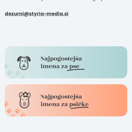
dezurni@styria-media.si