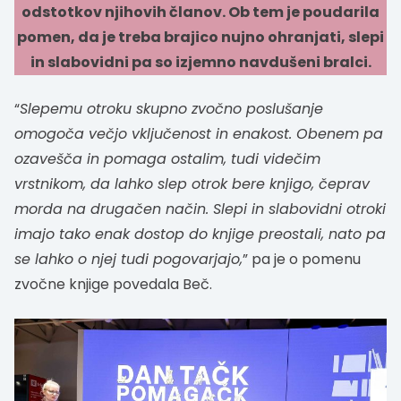
odstotkov njihovih članov. Ob tem je poudarila
pomen, da je treba brajico nujno ohranjati, slepi
in slabovidni pa so izjemno navdušeni bralci.
“
Slepemu otroku skupno zvočno poslušanje
omogoča večjo vključenost in enakost. Obenem pa
ozavešča in pomaga ostalim, tudi videčim
vrstnikom, da lahko slep otrok bere knjigo, čeprav
morda na drugačen način. Slepi in slabovidni otroki
imajo tako enak dostop do knjige preostali, nato pa
se lahko o njej tudi pogovarjajo,
” pa je o pomenu
zvočne knjige povedala Beč.