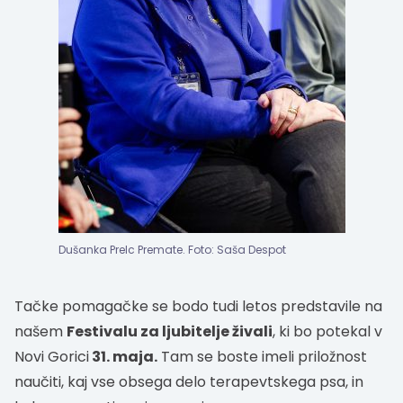
Dušanka Prelc Premate. Foto: Saša Despot
Tačke pomagačke se bodo tudi letos predstavile na
našem
Festivalu za ljubitelje živali
, ki bo potekal v
Novi Gorici
31. maja.
Tam se boste imeli priložnost
naučiti, kaj vse obsega delo terapevtskega psa, in