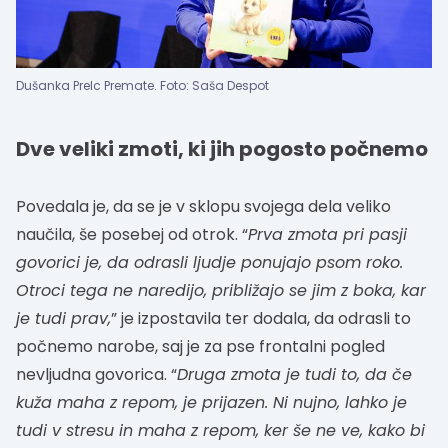
Dušanka Prelc Premate. Foto: Saša Despot
Dve veliki zmoti, ki jih pogosto počnemo
Povedala je, da se je v sklopu svojega dela veliko
naučila, še posebej od otrok. “
Prva zmota pri pasji
govorici je, da odrasli ljudje ponujajo psom roko.
Otroci tega ne naredijo, približajo se jim z boka, kar
je tudi prav,
” je izpostavila ter dodala, da odrasli to
počnemo narobe, saj je za pse frontalni pogled
nevljudna govorica. “
Druga zmota je tudi to, da če
kuža maha z repom, je prijazen. Ni nujno, lahko je
tudi v stresu in maha z repom, ker še ne ve, kako bi