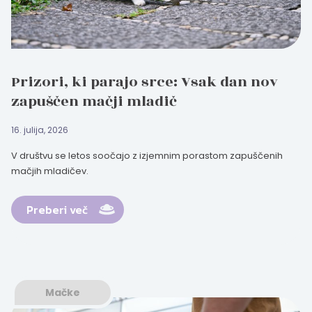
Prizori, ki parajo srce: Vsak dan nov
zapuščen mačji mladič
16. julija, 2026
V društvu se letos soočajo z izjemnim porastom zapuščenih
mačjih mladičev.
Preberi več
Mačke