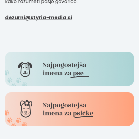
kako razumeti pasjo govorico.
dezurni@styria-media.si