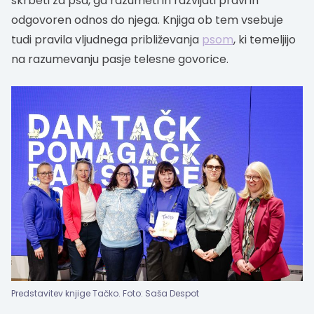
skrbeti za psa, ga razumeti in razvijati pravi in
odgovoren odnos do njega. Knjiga ob tem vsebuje
tudi pravila vljudnega približevanja
psom
, ki temeljijo
na razumevanju pasje telesne govorice.
Predstavitev knjige Tačko. Foto: Saša Despot