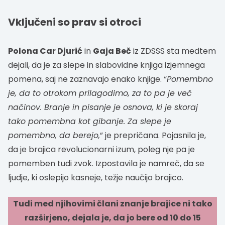
Vključeni so prav si otroci
Polona Car Djurić
in
Gaja Beč
iz ZDSSS sta medtem
dejali, da je za slepe in slabovidne knjiga izjemnega
pomena, saj ne zaznavajo enako knjige. “
Pomembno
je, da to otrokom prilagodimo, za to pa je več
načinov. Branje in pisanje je osnova, ki je skoraj
tako pomembna kot gibanje. Za slepe je
pomembno, da berejo,
” je prepričana. Pojasnila je,
da je brajica revolucionarni izum, poleg nje pa je
pomemben tudi zvok. Izpostavila je namreč, da se
ljudje, ki oslepijo kasneje, težje naučijo brajico.
Tudi med njihovimi člani znanje brajice ni tako
razširjeno, dejala je, da jo bere od 10 do 15