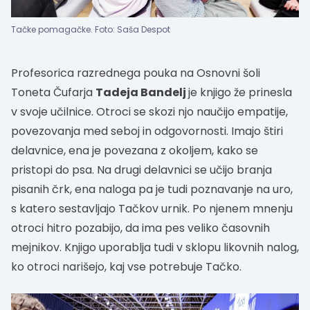
Tačke pomagačke. Foto: Saša Despot
Profesorica razrednega pouka na Osnovni šoli
Toneta Čufarja
Tadeja Bandelj
je knjigo že prinesla
v svoje učilnice. Otroci se skozi njo naučijo empatije,
povezovanja med seboj in odgovornosti. Imajo štiri
delavnice, ena je povezana z okoljem, kako se
pristopi do psa. Na drugi delavnici se učijo branja
pisanih črk, ena naloga pa je tudi poznavanje na uro,
s katero sestavljajo Tačkov urnik. Po njenem mnenju
otroci hitro pozabijo, da ima pes veliko časovnih
mejnikov. Knjigo uporablja tudi v sklopu likovnih nalog,
ko otroci narišejo, kaj vse potrebuje Tačko.