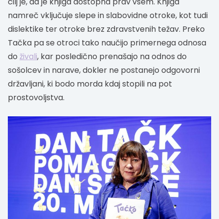
cilj je, da je knjiga dostopna prav vsem. Knjiga
namreč vključuje slepe in slabovidne otroke, kot tudi
dislektike ter otroke brez zdravstvenih težav. Preko
Tačka pa se otroci tako naučijo primernega odnosa
do
živali
, kar posledično prenašajo na odnos do
sošolcev in narave, dokler ne postanejo odgovorni
državljani, ki bodo morda kdaj stopili na pot
prostovoljstva.