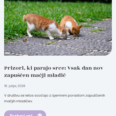
Prizori, ki parajo srce: Vsak dan nov
zapuščen mačji mladič
16. julija, 2026
V društvu se letos soočajo z izjemnim porastom zapuščenih
mačjih mladičev.
Preberi več