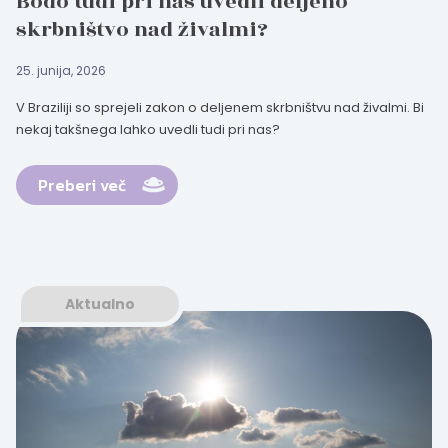
Bodo tudi pri nas uvedli deljeno
skrbništvo nad živalmi?
25. junija, 2026
V Braziliji so sprejeli zakon o deljenem skrbništvu nad živalmi. Bi
nekaj takšnega lahko uvedli tudi pri nas?
Preberi več
Aktualno