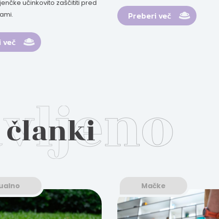
ljenčke učinkovito zaščititi pred
hami.
Preberi več
 več
 članki
ualno
Mačke