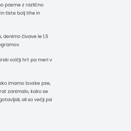
mo pasme z različno
n tiste bolj tihe in
, denimo čivave le 1,5
logramov.
ski volčji hrt pa meri v
 Tako imamo lovske pse,
krat zanimalo, kako se
avljali, ali so večji psi