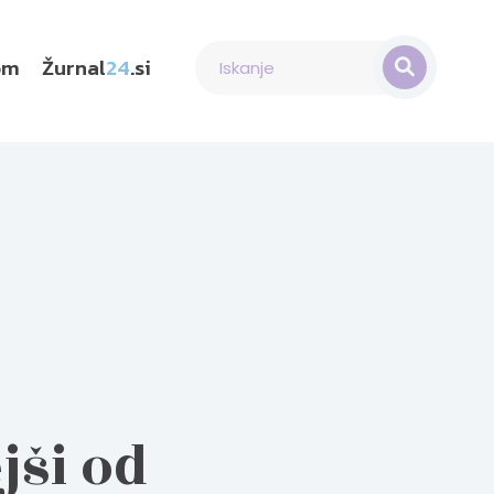
om
Žurnal
24
.si
jši od