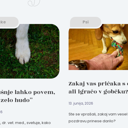
čke
Psi
Zakaj vas pričaka s
ali igračo v gobčku?
ušnje lahko povem,
o zelo hudo”
13. junija, 2026
26
Ste se vprašali, zakaj vam vese
pozdravu prinese darilo?
 dr. vet. med., svetuje, kako