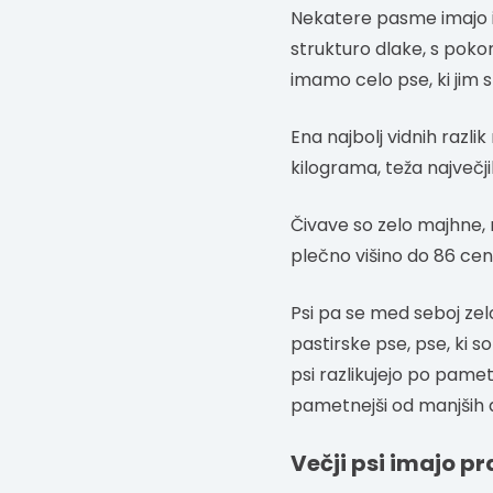
Nekatere pasme imajo i
strukturo dlake, s pokonč
imamo celo pse, ki jim 
Ena najbolj vidnih razli
kilograma, teža največj
Čivave so zelo majhne, n
plečno višino do 86 ce
Psi pa se med seboj zelo
pastirske pse, pse, ki s
psi razlikujejo po pameti
pametnejši od manjših a
Večji psi imajo 