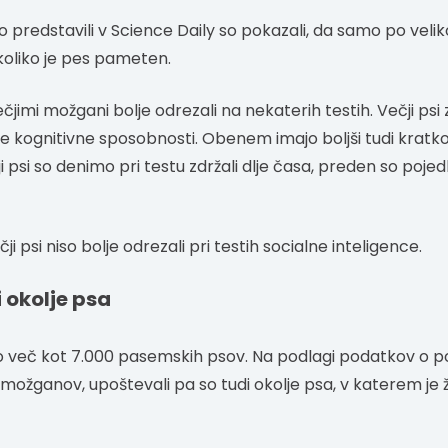
o jo predstavili v Science Daily so pokazali, da samo po vel
oliko je pes pameten.
ečjimi možgani bolje odrezali na nekaterih testih. Večji psi
še kognitivne sposobnosti. Obenem imajo boljši tudi kratk
 psi so denimo pri testu zdržali dlje časa, preden so poje
ji psi niso bolje odrezali pri testih socialne inteligence.
 okolje psa
alo več kot 7.000 pasemskih psov. Na podlagi podatkov o 
h možganov, upoštevali pa so tudi okolje psa, v katerem je živ