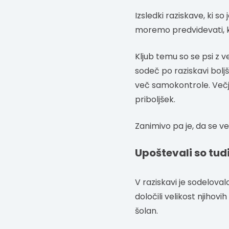
Izsledki raziskave, ki s
moremo predvidevati, k
Kljub temu so se psi z v
sodeč po raziskavi bolj
več samokontrole. Večji
priboljšek.
Zanimivo pa je, da se več
Upoštevali so tudi
V raziskavi je sodelov
določili velikost njihovi
šolan.