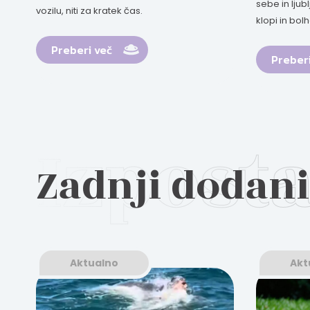
sebe in ljub
vozilu, niti za kratek čas.
klopi in bol
Preberi več
Preberi
Zadnji dodani
Aktualno
Akt