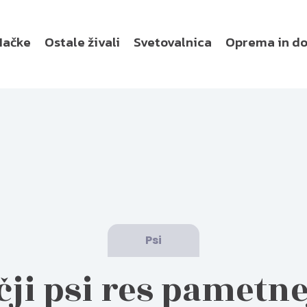
Mačke
Ostale živali
Svetovalnica
Oprema in d
Psi
čji psi res pametne