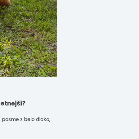
metnejši?
es pasme z belo dlako,