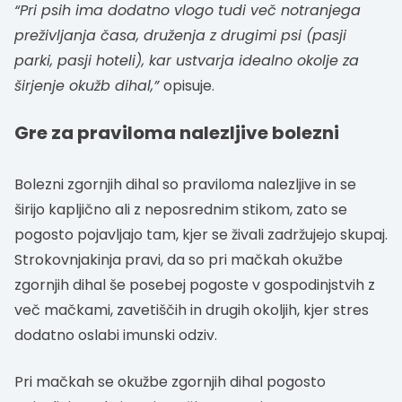
“Pri psih ima dodatno vlogo tudi več notranjega
preživljanja časa, druženja z drugimi psi (pasji
parki, pasji hoteli), kar ustvarja idealno okolje za
širjenje okužb dihal,”
opisuje.
Gre za praviloma nalezljive bolezni
Bolezni zgornjih dihal so praviloma nalezljive in se
širijo kapljično ali z neposrednim stikom, zato se
pogosto pojavljajo tam, kjer se živali zadržujejo skupaj.
Strokovnjakinja pravi, da so pri mačkah okužbe
zgornjih dihal še posebej pogoste v gospodinjstvih z
več mačkami, zavetiščih in drugih okoljih, kjer stres
dodatno oslabi imunski odziv.
Pri mačkah se okužbe zgornjih dihal pogosto