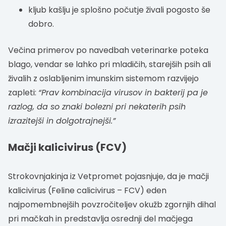
kljub kašlju je splošno počutje živali pogosto še
dobro.
Večina primerov po navedbah veterinarke poteka
blago, vendar se lahko pri mladičih, starejših psih ali
živalih z oslabljenim imunskim sistemom razvijejo
zapleti:
“Prav kombinacija virusov in bakterij pa je
razlog, da so znaki bolezni pri nekaterih psih
izrazitejši in dolgotrajnejši.”
Mačji kalicivirus (FCV)
Strokovnjakinja iz Vetpromet pojasnjuje, da je mačji
kalicivirus (Feline calicivirus – FCV) eden
najpomembnejših povzročiteljev okužb zgornjih dihal
pri mačkah in predstavlja osrednji del mačjega