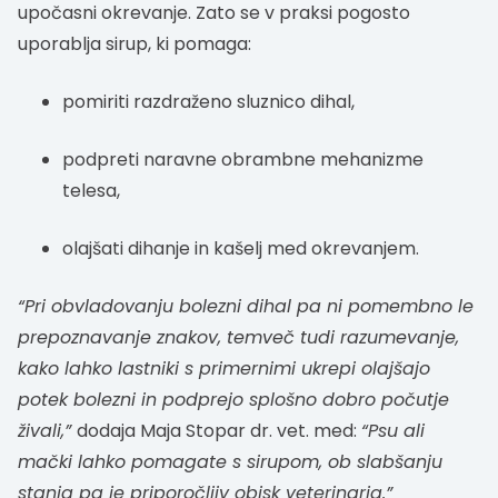
upočasni okrevanje. Zato se v praksi pogosto
uporablja sirup, ki pomaga:
pomiriti razdraženo sluznico dihal,
podpreti naravne obrambne mehanizme
telesa,
olajšati dihanje in kašelj med okrevanjem.
“Pri obvladovanju bolezni dihal pa ni pomembno le
prepoznavanje znakov, temveč tudi razumevanje,
kako lahko lastniki s primernimi ukrepi olajšajo
potek bolezni in podprejo splošno dobro počutje
živali,”
dodaja Maja Stopar dr. vet. med:
“Psu ali
mački lahko pomagate s sirupom, ob slabšanju
stanja pa je priporočljiv obisk veterinarja.”