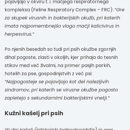
pojavljajo v okviru t. i. mačjega respiratornega
kompleksa (Feline Respiratory Complex – FRC):
“Gre
za skupek virusnih in bakterijskih okužb, pri katerih
imata najpomembnejšo vlogo mačji kalicivirus in
herpesvirus.”
Po njenih besedah so tudi pri psih okužbe zgornjih
dihal pogoste, zlasti v okoljih, kjer prihaja do tesnih
stikov med več živalmi, na primer pasjih parkih,
hotelih za pse, gospodinjstvih z več psi:
“Najpogosteje se pojavljajo kot del nalezljivih
sindromov, pri katerih se virusne okužbe pogosto
zapletejo s sekundarnimi bakterijskimi vnetji.”
Kužni kašelj pri psih
“Kužni kašelj (infekcijski traheobronhitis) je ena