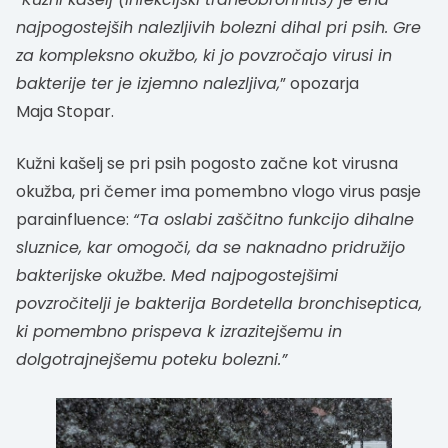
najpogostejših nalezljivih bolezni dihal pri psih. Gre
za kompleksno okužbo, ki jo povzročajo virusi in
bakterije ter je izjemno nalezljiva,
” opozarja
Maja Stopar.
Kužni kašelj se pri psih pogosto začne kot virusna
okužba, pri čemer ima pomembno vlogo virus pasje
parainfluence:
“Ta oslabi zaščitno funkcijo dihalne
sluznice, kar omogoči, da se naknadno pridružijo
bakterijske okužbe. Med najpogostejšimi
povzročitelji je bakterija Bordetella bronchiseptica,
ki pomembno prispeva k izrazitejšemu in
dolgotrajnejšemu poteku bolezni.”