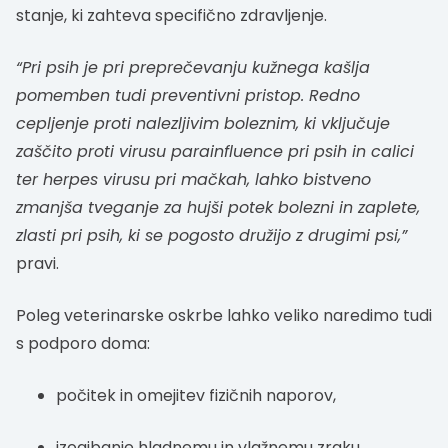
stanje, ki zahteva specifično zdravljenje.
“Pri psih je pri preprečevanju kužnega kašlja
pomemben tudi preventivni pristop. Redno
cepljenje proti nalezljivim boleznim, ki vključuje
zaščito proti virusu parainfluence pri psih in calici
ter herpes virusu pri mačkah, lahko bistveno
zmanjša tveganje za hujši potek bolezni in zaplete,
zlasti pri psih, ki se pogosto družijo z drugimi psi,”
pravi.
Poleg veterinarske oskrbe lahko veliko naredimo tudi
s podporo doma:
počitek in omejitev fizičnih naporov,
izogibanje hladnemu in vlažnemu zraku,