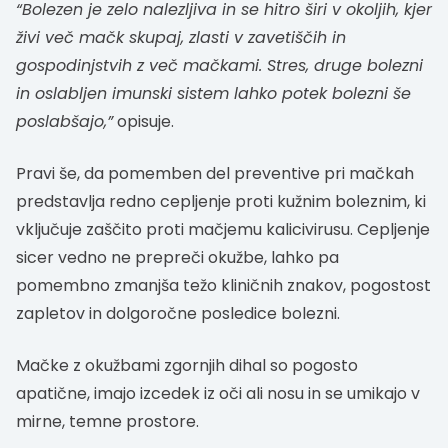
“Bolezen je zelo nalezljiva in se hitro širi v okoljih, kjer
živi več mačk skupaj, zlasti v zavetiščih in
gospodinjstvih z več mačkami. Stres, druge bolezni
in oslabljen imunski sistem lahko potek bolezni še
poslabšajo,”
opisuje.
Pravi še, da pomemben del preventive pri mačkah
predstavlja redno cepljenje proti kužnim boleznim, ki
vključuje zaščito proti mačjemu kalicivirusu. Cepljenje
sicer vedno ne prepreči okužbe, lahko pa
pomembno zmanjša težo kliničnih znakov, pogostost
zapletov in dolgoročne posledice bolezni.
Mačke z okužbami zgornjih dihal so pogosto
apatične, imajo izcedek iz oči ali nosu in se umikajo v
mirne, temne prostore.