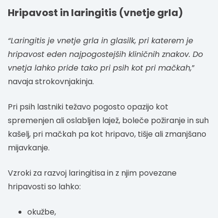
Hripavost in laringitis (vnetje grla)
“Laringitis je vnetje grla in glasilk, pri katerem je
hripavost eden najpogostejših kliničnih znakov. Do
vnetja lahko pride tako pri psih kot pri mačkah,
”
navaja strokovnjakinja.
Pri psih lastniki težavo pogosto opazijo kot
spremenjen ali oslabljen lajež, boleče požiranje in suh
kašelj, pri mačkah pa kot hripavo, tišje ali zmanjšano
mijavkanje.
Vzroki za razvoj laringitisa in z njim povezane
hripavosti so lahko:
okužbe,