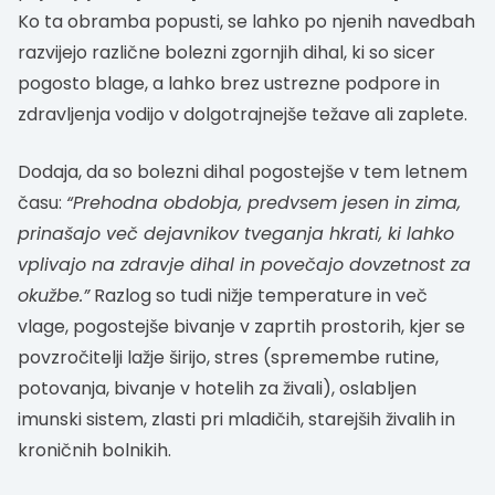
Ko ta obramba popusti, se lahko po njenih navedbah
razvijejo različne bolezni zgornjih dihal, ki so sicer
pogosto blage, a lahko brez ustrezne podpore in
zdravljenja vodijo v dolgotrajnejše težave ali zaplete.
Dodaja, da so bolezni dihal pogostejše v tem letnem
času:
“Prehodna obdobja, predvsem jesen in zima,
prinašajo več dejavnikov tveganja hkrati, ki lahko
vplivajo na zdravje dihal in povečajo dovzetnost za
okužbe.”
Razlog so tudi nižje temperature in več
vlage, pogostejše bivanje v zaprtih prostorih, kjer se
povzročitelji lažje širijo, stres (spremembe rutine,
potovanja, bivanje v hotelih za živali), oslabljen
imunski sistem, zlasti pri mladičih, starejših živalih in
kroničnih bolnikih.