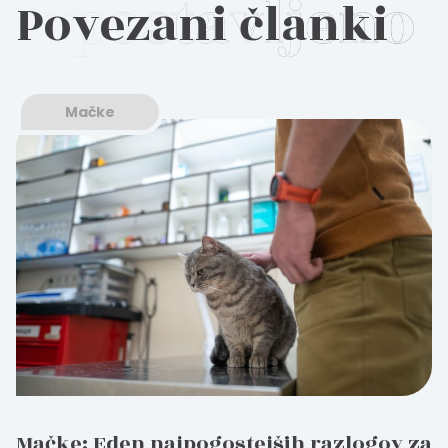
Povezani članki
Mačke
Mačke: Eden najpogostejših razlogov za