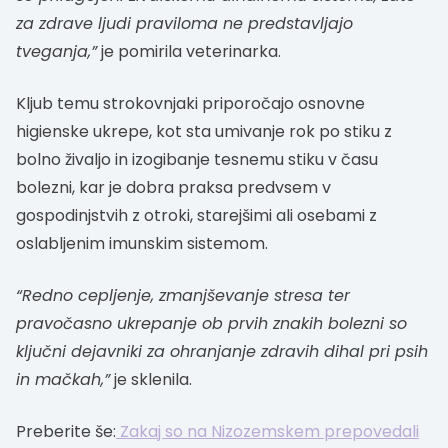
za zdrave ljudi praviloma ne predstavljajo
tveganja,”
je pomirila veterinarka.
Kljub temu strokovnjaki priporočajo osnovne
higienske ukrepe, kot sta umivanje rok po stiku z
bolno živaljo in izogibanje tesnemu stiku v času
bolezni, kar je dobra praksa predvsem v
gospodinjstvih z otroki, starejšimi ali osebami z
oslabljenim imunskim sistemom.
“Redno cepljenje, zmanjševanje stresa ter
pravočasno ukrepanje ob prvih znakih bolezni so
ključni dejavniki za ohranjanje zdravih dihal pri psih
in mačkah,”
je sklenila.
Preberite še:
Zakaj so na Nizozemskem prepovedali