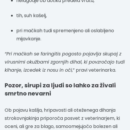
nelagodje ob dotiku predela vratu,
tih, suh kašelj,
pri mačkah tudi spremenjeno ali oslabljeno
mijavkanje.
“Pri mačkah se faringitis pogosto pojavlja skupaj z
virusnimi okužbami zgornjih dihal, ki povzročajo tudi
kihanje, izcedek iz nosu in oči,
” pravi veterinarka.
Pozor, sirupi za ljudi so lahko za živali
smrtno nevarni
Ob pojavu kašlja, hripavosti ali oteženega dihanja
strokovnjakinja priporoča posvet z veterinarjem, ki
oceni, ali gre za blago, samoomejujočo bolezen ali