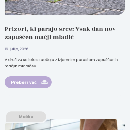
Prizori, ki parajo srce: Vsak dan nov
zapuščen mačji mladič
16. julija, 2026
V društvu se letos soočajo z izjemnim porastom zapuščenih
mačjih mladičev.
Preberi več
Mačke