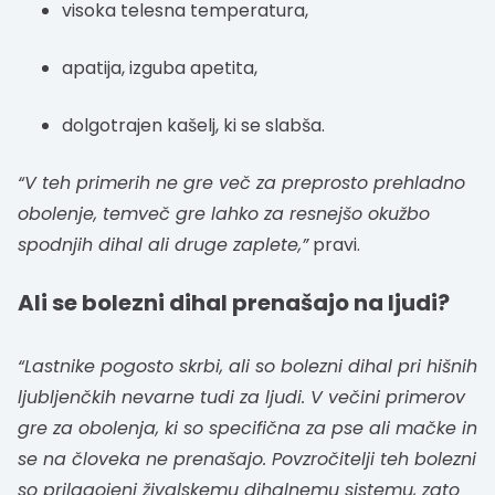
visoka telesna temperatura,
apatija, izguba apetita,
dolgotrajen kašelj, ki se slabša.
“V teh primerih ne gre več za preprosto prehladno
obolenje, temveč gre lahko za resnejšo okužbo
spodnjih dihal ali druge zaplete,”
pravi.
Ali se bolezni dihal prenašajo na ljudi?
“Lastnike pogosto skrbi, ali so bolezni dihal pri hišnih
ljubljenčkih nevarne tudi za ljudi. V večini primerov
gre za obolenja, ki so specifična za pse ali mačke in
se na človeka ne prenašajo. Povzročitelji teh bolezni
so prilagojeni živalskemu dihalnemu sistemu, zato