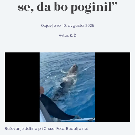
se, da bo poginil”
Objavljeno: 10. avgusta, 2025
Avtor: K. Ž.
Reševanje delfina pri Cresu. Foto: Bodulija.net