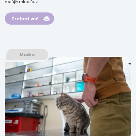
mačjih mladičev.
Preberi več
Mačke