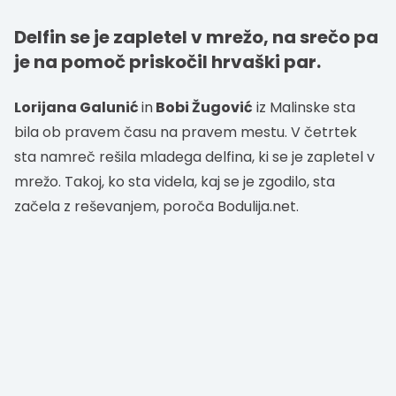
Delfin se je zapletel v mrežo, na srečo pa
je na pomoč priskočil hrvaški par.
Lorijana Galunić
in
Bobi Žugović
iz Malinske sta
bila ob pravem času na pravem mestu. V četrtek
sta namreč rešila mladega delfina, ki se je zapletel v
mrežo. Takoj, ko sta videla, kaj se je zgodilo, sta
začela z reševanjem, poroča Bodulija.net.