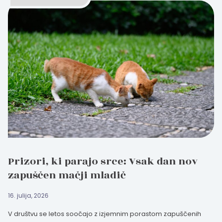
Prizori, ki parajo srce: Vsak dan nov
zapuščen mačji mladič
16. julija, 2026
V društvu se letos soočajo z izjemnim porastom zapuščenih