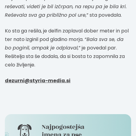
reševati, videti je bil izčrpan, na repu pa je bila kri.
Reševala sva ga približno pol ure,
” sta povedala.
Ko sta ga rešila, je delfin zaplaval dober meter in pol
ter nato izginil pod gladino morja. “
Bala sva se, da
bo poginil, ampak je odplaval,
” je povedal par.
Rešitelja sta še dodala, da si bosta to zapomnila za
celo življenje.
dezurni@styria-media.si