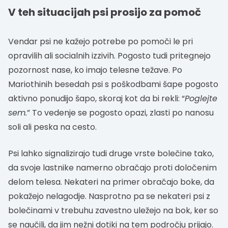
V teh situacijah psi prosijo za pomoč
Vendar psi ne kažejo potrebe po pomoči le pri
opravilih ali socialnih izzivih. Pogosto tudi pritegnejo
pozornost nase, ko imajo telesne težave. Po
Mariothinih besedah ​​psi s poškodbami šape pogosto
aktivno ponudijo šapo, skoraj kot da bi rekli: “
Poglejte
sem.
” To vedenje se pogosto opazi, zlasti po nanosu
soli ali peska na cesto.
Psi lahko signalizirajo tudi druge vrste bolečine tako,
da svoje lastnike namerno obračajo proti določenim
delom telesa. Nekateri na primer obračajo boke, da
pokažejo nelagodje. Nasprotno pa se nekateri psi z
bolečinami v trebuhu zavestno uležejo na bok, ker so
se naučili, da jim nežni dotiki na tem področju prijajo.