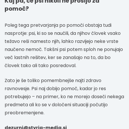
Kaj pa, če psi nikoli ne prosijo za
pomoč?
Poleg tega pretvarjanja po pomoči obstaja tudi
nasprotje: psi, ki so se naučili, da njihov človek vsako
težavo reši namesto njih, lahko razvijejo neke vrste
naučeno nemoč. Takšni psi potem sploh ne ponujajo
več lastnih rešitev, ker se zanašajo na to, da bo
človek tako ali tako posredoval.
Zato je še toliko pomembnejše najti zdravo
ravnovesje. Psi naj dobijo pomoč, kadar jo res
potrebujejo – na primer, ko ne morejo doseči nekega
predmeta ali ko se v določeni situaciji počutijo
preobremenjene.
dezurni@styria-media.si