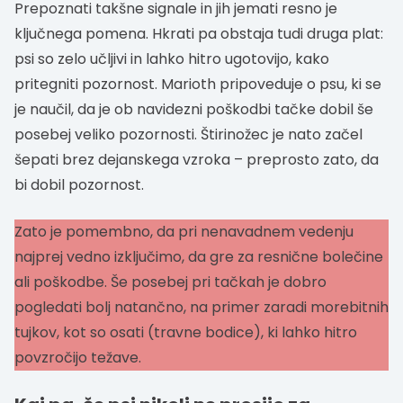
Prepoznati takšne signale in jih jemati resno je
ključnega pomena. Hkrati pa obstaja tudi druga plat:
psi so zelo učljivi in lahko hitro ugotovijo, kako
pritegniti pozornost. Marioth pripoveduje o psu, ki se
je naučil, da je ob navidezni poškodbi tačke dobil še
posebej veliko pozornosti. Štirinožec je nato začel
šepati brez dejanskega vzroka – preprosto zato, da
bi dobil pozornost.
Zato je pomembno, da pri nenavadnem vedenju
najprej vedno izključimo, da gre za resnične bolečine
ali poškodbe. Še posebej pri tačkah je dobro
pogledati bolj natančno, na primer zaradi morebitnih
tujkov, kot so osati (travne bodice), ki lahko hitro
povzročijo težave.