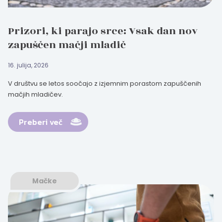
Prizori, ki parajo srce: Vsak dan nov
zapuščen mačji mladič
16. julija, 2026
V društvu se letos soočajo z izjemnim porastom zapuščenih
mačjih mladičev.
Preberi več
Mačke