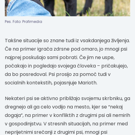
Pes. Foto: Profimedia
Takšne situacije so znane tudi iz vsakdanjega življenja.
Če na primer igrača zdrsne pod omaro, jo mnogi psi
najprej poskušajo sami pobrati. Če jim ne uspe,
počakajo in pogledajo svojega človeka – pričakujejo,
da bo posredoval. Psi prosijo za pomoč tudi v
socialnih kontekstih, pojasnjuje Marioth.
Nekateri psi se aktivno približajo svojemu skrbniku, ga
dregnejo ali ga celo vodijo na mesto, kjer se “nekaj
dogaja”, na primer v konfliktih z drugimi psi ali nemirih
v gospodinjstvu. V stresnih situacijah, na primer med
neprijetnimi srečanji z drugimi psi, mnogi psi