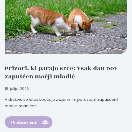
Prizori, ki parajo srce: Vsak dan nov
zapuščen mačji mladič
16. julija, 2026
V društvu se letos soočajo z izjemnim porastom zapuščenih
mačjih mladičev.
Preberi več