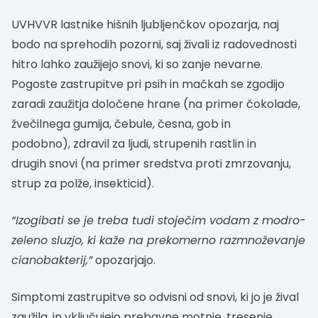
UVHVVR lastnike hišnih ljubljenčkov opozarja, naj
bodo na sprehodih pozorni, saj živali iz radovednosti
hitro lahko zaužijejo snovi, ki so zanje nevarne.
Pogoste zastrupitve pri psih in mačkah se zgodijo
zaradi zaužitja določene hrane (na primer čokolade,
žvečilnega gumija, čebule, česna, gob in
podobno), zdravil za ljudi, strupenih rastlin in
drugih snovi (na primer sredstva proti zmrzovanju,
strup za polže, insekticid).
“Izogibati se je treba tudi stoječim vodam z modro-
zeleno sluzjo, ki kaže na prekomerno razmnoževanje
cianobakterij,”
opozarjajo.
Simptomi zastrupitve so odvisni od snovi, ki jo je žival
zaužila, in vključujejo prebavne motnje, tresenje,