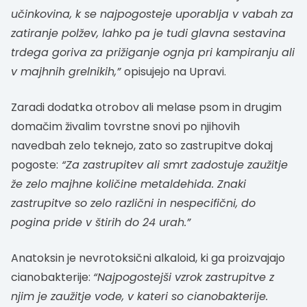
učinkovina, k se najpogosteje uporablja v vabah za
zatiranje polžev, lahko pa je tudi glavna sestavina
trdega goriva za prižiganje ognja pri kampiranju ali
v majhnih grelnikih,”
opisujejo na Upravi.
Zaradi dodatka otrobov ali melase psom in drugim
domačim živalim tovrstne snovi po njihovih
navedbah zelo teknejo, zato so zastrupitve dokaj
pogoste:
“Za zastrupitev ali smrt zadostuje zaužitje
že zelo majhne količine metaldehida. Znaki
zastrupitve so zelo različni in nespecifični, do
pogina pride v štirih do 24 urah.”
Anatoksin je nevrotoksični alkaloid, ki ga proizvajajo
cianobakterije:
“Najpogostejši vzrok zastrupitve z
njim je zaužitje vode, v kateri so cianobakterije.