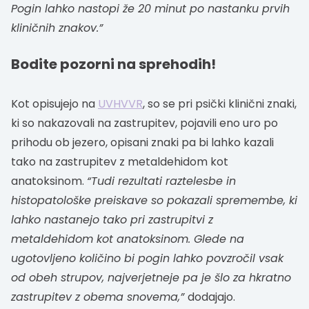
Pogin lahko nastopi že 20 minut po nastanku prvih
kliničnih znakov.”
Bodite pozorni na sprehodih!
Kot opisujejo na
UVHVVR
, so se pri psički klinični znaki,
ki so nakazovali na zastrupitev, pojavili eno uro po
prihodu ob jezero, opisani znaki pa bi lahko kazali
tako na zastrupitev z metaldehidom kot
anatoksinom.
“Tudi rezultati raztelesbe in
histopatološke preiskave so pokazali spremembe, ki
lahko nastanejo tako pri zastrupitvi z
metaldehidom kot anatoksinom. Glede na
ugotovljeno količino bi pogin lahko povzročil vsak
od obeh strupov, najverjetneje pa je šlo za hkratno
zastrupitev z obema snovema,”
dodajajo.